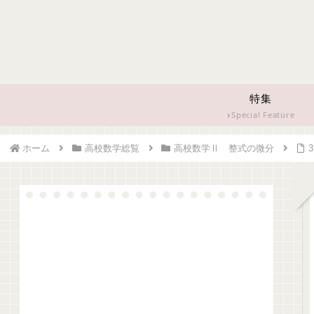
特集
Special Feature
ホーム
高校数学総覧
高校数学Ⅱ 整式の微分