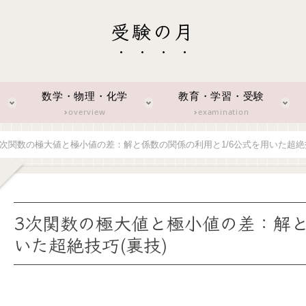
受験の月
数学・物理・化学
教育・学習・受験
overview
examination
3次関数の極大値と極小値の差：解と係数の関係の利用と1/6公式を用いた超絶技
3次関数の極大値と極小値の差：解と
いた超絶技巧(裏技)