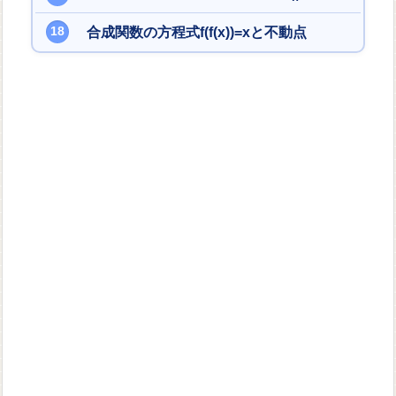
合成関数の方程式f(f(x))=xと不動点