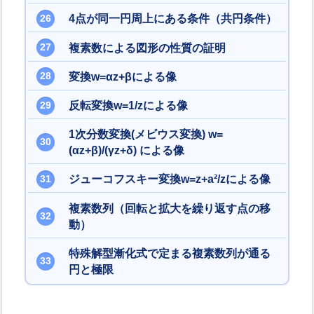
4点が同一円周上にある条件（共円条件）
複素数による図形の性質の証明
変換w=αz+βによる像
反転変換w=1/zによる像
1次分数変換(メビウス変換) w=
(αz+β)/(γz+δ) による像
ジューコフスキー変換w=z+a²/zによる像
複素数列（回転と拡大を繰り返す点の移
動）
特殊解型漸化式で定まる複素数列が通る
円と極限