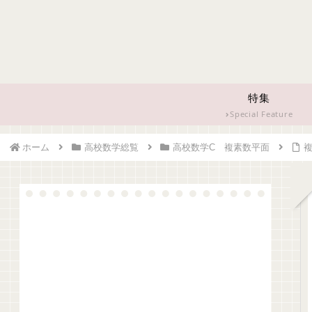
特集
Special Feature
ホーム
高校数学総覧
高校数学C 複素数平面