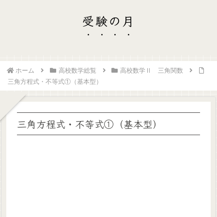
受験の月
ホーム
高校数学総覧
高校数学Ⅱ 三角関数
三角方程式・不等式①（基本型）
三角方程式・不等式①（基本型）