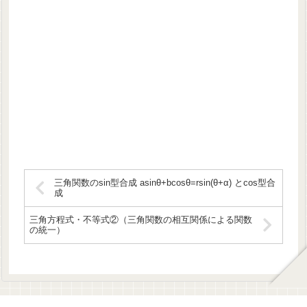
三角関数のsin型合成 asinθ+bcosθ=rsin(θ+α) とcos型合
成
三角方程式・不等式②（三角関数の相互関係による関数
の統一）