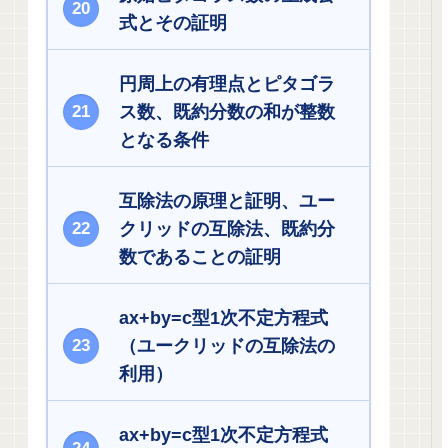
式とその証明
円周上の有理点とピタゴラ
ス数、既約分数の和が整数
となる条件
互除法の原理と証明、ユー
クリッドの互除法、既約分
数であることの証明
ax+by=c型1次不定方程式
（ユークリッドの互除法の
利用）
ax+by=c型1次不定方程式