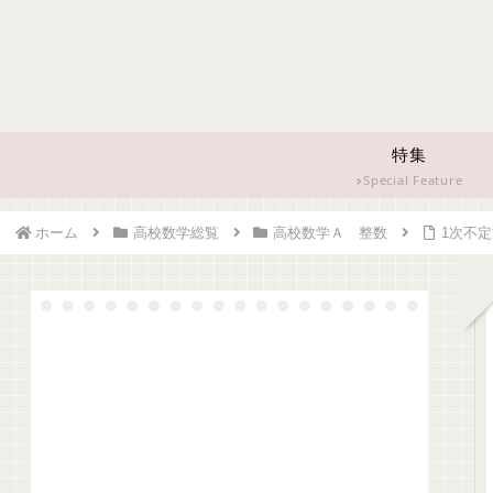
特集
Special Feature
ホーム
高校数学総覧
高校数学Ａ 整数
1次不定