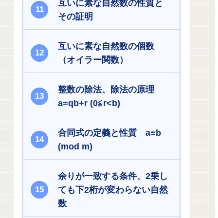
互いに素な自然数の性質と
その証明
互いに素な自然数の個数
（オイラー関数）
整数の除法、除法の原理
a=qb+r (0≦r<b)
合同式の定義と性質 a≡b
(mod m)
余りが一致する条件、2乗し
ても下2桁が変わらない自然
数