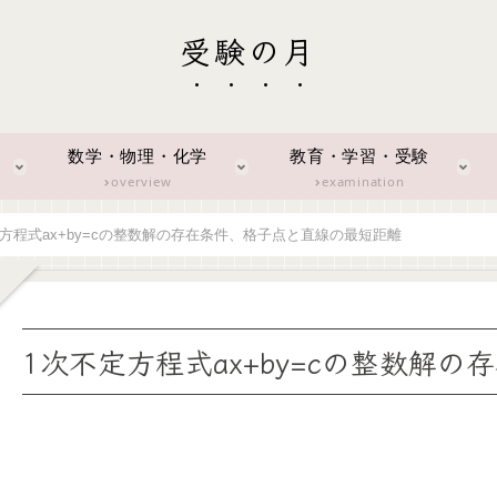
受験の月
数学・物理・化学
教育・学習・受験
overview
examination
方程式ax+by=cの整数解の存在条件、格子点と直線の最短距離
1次不定方程式ax+by=cの整数解