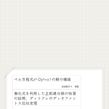
ペル方程式x²-Dy²=±1の解の構造
高校数学Ａ 整数
漸化式を利用した正則連分数の性質
の証明、ディリクレのディオファン
トス近似定理