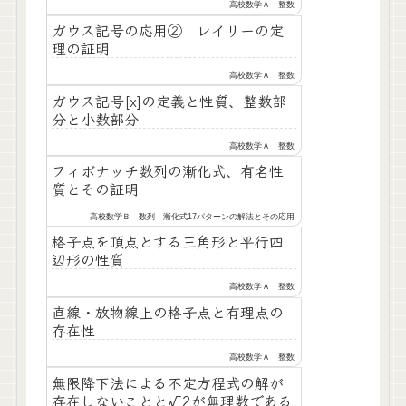
高校数学Ａ 整数
ガウス記号の応用② レイリーの定
理の証明
高校数学Ａ 整数
ガウス記号[x]の定義と性質、整数部
分と小数部分
高校数学Ａ 整数
フィボナッチ数列の漸化式、有名性
質とその証明
高校数学Ｂ 数列：漸化式17パターンの解法とその応用
格子点を頂点とする三角形と平行四
辺形の性質
高校数学Ａ 整数
直線・放物線上の格子点と有理点の
存在性
高校数学Ａ 整数
無限降下法による不定方程式の解が
存在しないことと√2が無理数である