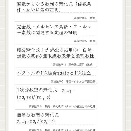
整数からなる数列の漸化式（倍数条
件・互いに素の証明）
高校数学Ａ 整数
完全数・メルセンヌ素数・フェルマ
ー素数に関連する定理の証明
高校数学Ａ 整数
n
x
積分漸化式∫x
e
dxの応用③ 自然
対数の底eの無限級数表示と無理数性
高校数学Ⅲ 積分法の応用（数式）
ベクトルの1次結合sa+tbと1次独立
高校数学C 平面ベクトルと平面図形
1次分数型の漸化式 a
=
n+1
(pa
+q)/(ra
+s)
n
n
高校数学Ｂ 数列：漸化式17パターンの解法とその応用
簡易分数型の漸化式
a
=pa
/(qa
+r)
n+1
n
n
高校数学Ｂ 数列：漸化式17パターンの解法とその応用