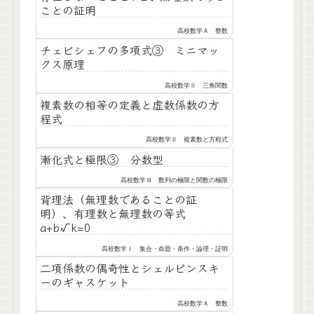
ことの証明
高校数学Ａ 整数
チェビシェフの多項式③ ミニマッ
クス原理
高校数学Ⅱ 三角関数
複素数の相等の定義と虚数係数の方
程式
高校数学Ⅱ 複素数と方程式
漸化式と極限③ 分数型
高校数学Ⅲ 数列の極限と関数の極限
背理法（無理数であることの証
明）、有理数と無理数の等式
a+b√k=0
高校数学Ⅰ 集合・命題・条件・論理・証明
二項係数の偶奇性とシェルピンスキ
ーのギャスケット
高校数学Ａ 整数