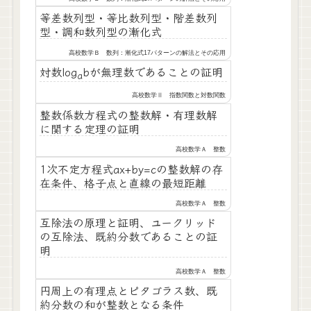
等差数列型・等比数列型・階差数列
型・調和数列型の漸化式
高校数学Ｂ 数列：漸化式17パターンの解法とその応用
対数log
bが無理数であることの証明
a
高校数学Ⅱ 指数関数と対数関数
整数係数方程式の整数解・有理数解
に関する定理の証明
高校数学Ａ 整数
1次不定方程式ax+by=cの整数解の存
在条件、格子点と直線の最短距離
高校数学Ａ 整数
互除法の原理と証明、ユークリッド
の互除法、既約分数であることの証
明
高校数学Ａ 整数
円周上の有理点とピタゴラス数、既
約分数の和が整数となる条件