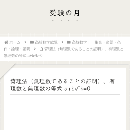
受験の月
ホーム
高校数学総覧
高校数学Ⅰ 集合・命題・条
件・論理・証明
背理法（無理数であることの証明）、有理数と
無理数の等式 a+b√k=0
背理法（無理数であることの証明）、有
理数と無理数の等式 a+b√k=0