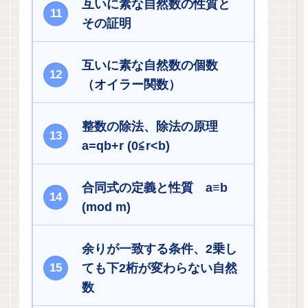
互いに素な自然数の性質と
その証明
互いに素な自然数の個数
（オイラー関数）
整数の除法、除法の原理
a=qb+r (0≦r<b)
合同式の定義と性質 a≡b
(mod m)
余りが一致する条件、2乗し
ても下2桁が変わらない自然
数