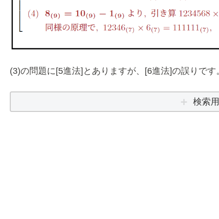
(3)の問題に[5進法]とありますが、[6進法]の誤りです
検索