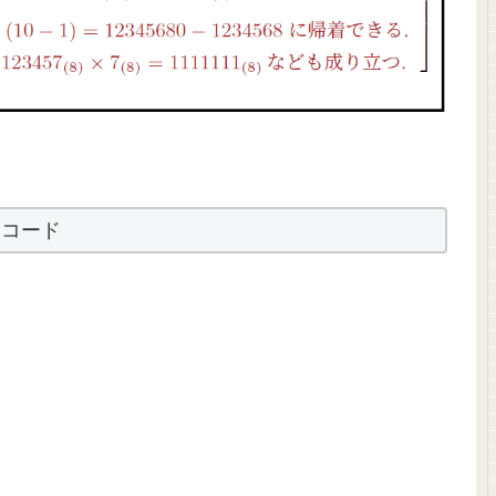
。
用コード