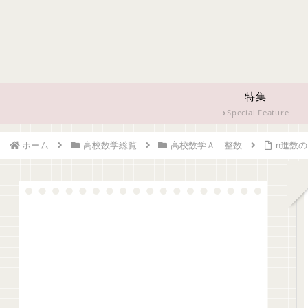
特集
Special Feature
ホーム
高校数学総覧
高校数学Ａ 整数
n進数