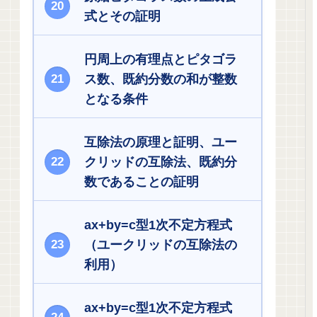
式とその証明
円周上の有理点とピタゴラ
ス数、既約分数の和が整数
となる条件
互除法の原理と証明、ユー
クリッドの互除法、既約分
数であることの証明
ax+by=c型1次不定方程式
（ユークリッドの互除法の
利用）
ax+by=c型1次不定方程式