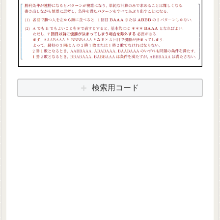
検索用コード