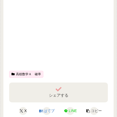
高校数学Ａ 確率
シェアする
X
はてブ
LINE
コピー