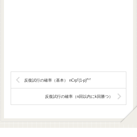
r
n-r
反復試行の確率（基本） nCrp
(1-p)
反復試行の確率（n回以内にk回勝つ）