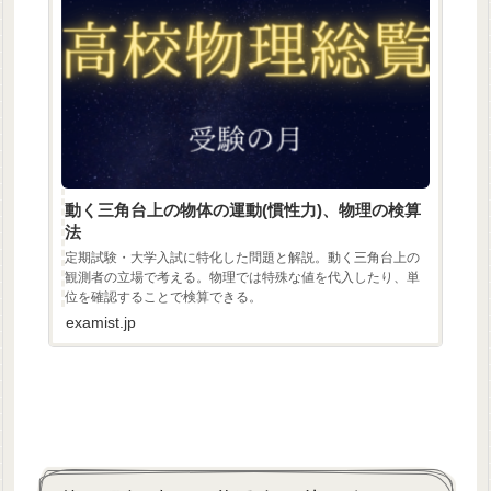
動く三角台上の物体の運動(慣性力)、物理の検算
法
定期試験・大学入試に特化した問題と解説。動く三角台上の
観測者の立場で考える。物理では特殊な値を代入したり、単
位を確認することで検算できる。
examist.jp