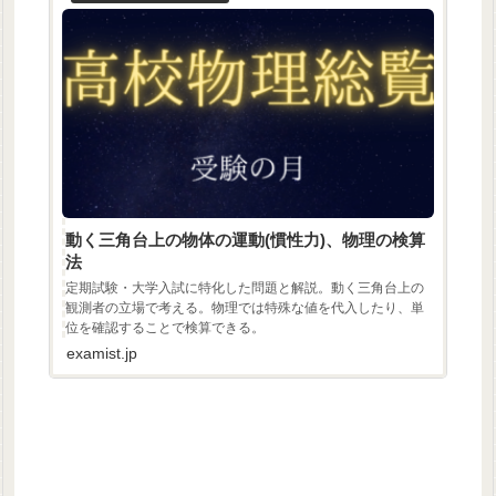
動く三角台上の物体の運動(慣性力)、物理の検算
法
定期試験・大学入試に特化した問題と解説。動く三角台上の
観測者の立場で考える。物理では特殊な値を代入したり、単
位を確認することで検算できる。
examist.jp