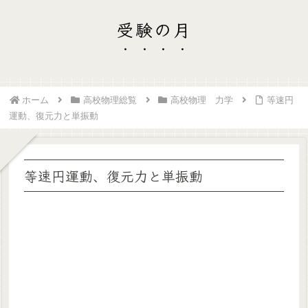
受験の月
ホーム
高校物理総覧
高校物理 力学
等速円
運動、復元力と単振動
等速円運動、復元力と単振動