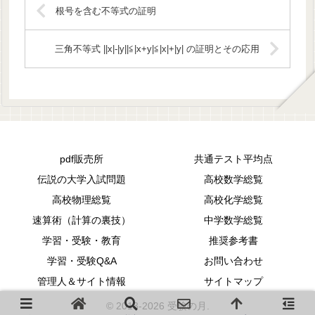
根号を含む不等式の証明
三角不等式 ||x|-|y||≦|x+y|≦|x|+|y| の証明とその応用
pdf販売所
共通テスト平均点
伝説の大学入試問題
高校数学総覧
高校物理総覧
高校化学総覧
速算術（計算の裏技）
中学数学総覧
学習・受験・教育
推奨参考書
学習・受験Q&A
お問い合わせ
管理人＆サイト情報
サイトマップ
© 2013-2026 受験の月.