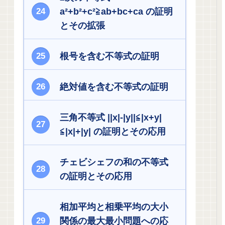
a²+b²+c²≧ab+bc+ca の証明
とその拡張
根号を含む不等式の証明
絶対値を含む不等式の証明
三角不等式 ||x|-|y||≦|x+y|
≦|x|+|y| の証明とその応用
チェビシェフの和の不等式
の証明とその応用
相加平均と相乗平均の大小
関係の最大最小問題への応