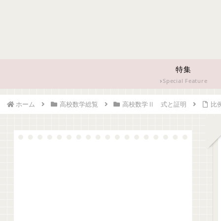
特集
Special Feature
ホーム
高校数学総覧
高校数学Ⅱ 式と証明
比例