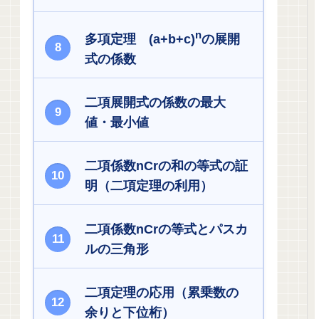
n
多項定理 (a+b+c)
の展開
式の係数
二項展開式の係数の最大
値・最小値
二項係数nCrの和の等式の証
明（二項定理の利用）
二項係数nCrの等式とパスカ
ルの三角形
二項定理の応用（累乗数の
余りと下位桁）