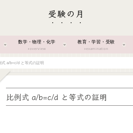
受験の月
数学・物理・化学
教育・学習・受験
overview
examination
式 a/b=c/d と等式の証明
比例式 a/b=c/d と等式の証明