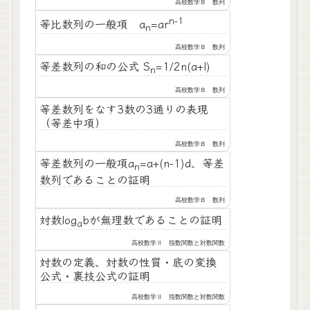
高校数学Ｂ 数列
n-1
等比数列の一般項 a
=ar
n
高校数学Ｂ 数列
等差数列の和の公式 S
=1/2n(a+l)
n
高校数学Ｂ 数列
等差数列をなす3数の3通りの表現
（等差中項）
高校数学Ｂ 数列
等差数列の一般項a
=a+(n-1)d、等差
n
数列であることの証明
高校数学Ｂ 数列
対数log
bが無理数であることの証明
a
高校数学Ⅱ 指数関数と対数関数
対数の定義、対数の性質・底の変換
公式・裏技公式の証明
高校数学Ⅱ 指数関数と対数関数