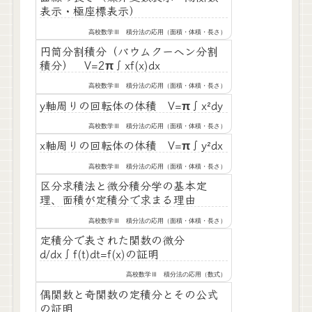
表示・極座標表示）
高校数学Ⅲ 積分法の応用（面積・体積・長さ）
円筒分割積分（バウムクーヘン分割
積分） V=2π∫xf(x)dx
高校数学Ⅲ 積分法の応用（面積・体積・長さ）
y軸周りの回転体の体積 V=π∫x²dy
高校数学Ⅲ 積分法の応用（面積・体積・長さ）
x軸周りの回転体の体積 V=π∫y²dx
高校数学Ⅲ 積分法の応用（面積・体積・長さ）
区分求積法と微分積分学の基本定
理、面積が定積分で求まる理由
高校数学Ⅲ 積分法の応用（面積・体積・長さ）
定積分で表された関数の微分
d/dx∫f(t)dt=f(x)の証明
高校数学Ⅲ 積分法の応用（数式）
偶関数と奇関数の定積分とその公式
の証明