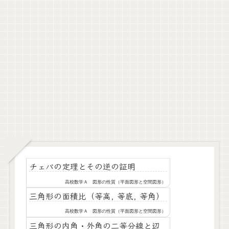
チェバの定理とその逆の証明
高校数学Ａ 図形の性質（平面図形と空間図形）
三角形の面積比（等高, 等底, 等角）
高校数学Ａ 図形の性質（平面図形と空間図形）
三角形の内角・外角の二等分線と辺