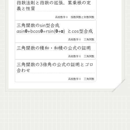
指数法則と指数の拡張、累乗根の定
義と性質
高校数学Ⅱ 指数関数と対数関数
三角関数のsin型合成
asinθ+bcosθ=rsin(θ+α) とcos型合成
高校数学Ⅱ 三角関数
三角関数の積和・和積の公式の証明
高校数学Ⅱ 三角関数
三角関数の3倍角の公式の証明とゴロ
合わせ
高校数学Ⅱ 三角関数