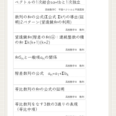
ベクトルの1次結合sa+tbと1次独立
高校数学C 平面ベクトルと平面図形
数列の和の公式(Σ公式 Σk²)の導出(証
明)2パターン(望遠鏡和の利用)
高校数学Ｂ 数列
望遠鏡和(階差の和)④：連続整数の積
の和 Σk(k+1)(k+2)
高校数学Ｂ 数列
和S
と一般項a
の関係
n
n
高校数学Ｂ 数列
階差数列の公式 a
=a
+Σb
n
1
k
高校数学Ｂ 数列
等比数列の和の公式の証明
高校数学Ｂ 数列
等比数列をなす3数の3通りの表現
（等比中項）