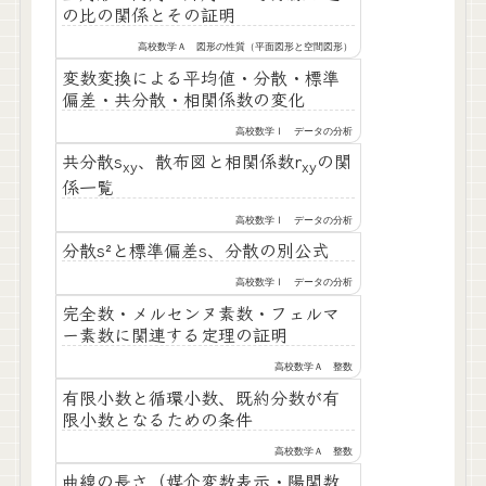
の比の関係とその証明
高校数学Ａ 図形の性質（平面図形と空間図形）
変数変換による平均値・分散・標準
偏差・共分散・相関係数の変化
高校数学Ⅰ データの分析
共分散s
、散布図と相関係数r
の関
xy
xy
係一覧
高校数学Ⅰ データの分析
分散s²と標準偏差s、分散の別公式
高校数学Ⅰ データの分析
完全数・メルセンヌ素数・フェルマ
ー素数に関連する定理の証明
高校数学Ａ 整数
有限小数と循環小数、既約分数が有
限小数となるための条件
高校数学Ａ 整数
曲線の長さ（媒介変数表示・陽関数