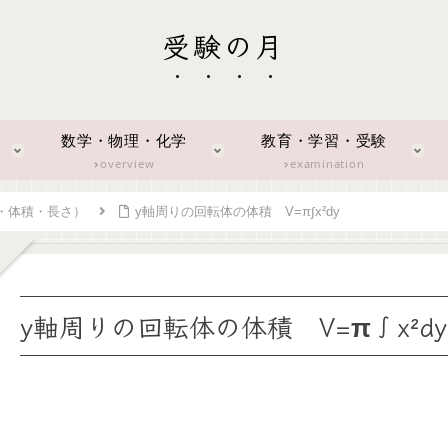
受験の月
数学・物理・化学
教育・学習・受験
overview
examination
・体積・長さ）
y軸周りの回転体の体積 V=π∫x²dy
y軸周りの回転体の体積 V=π∫x²dy