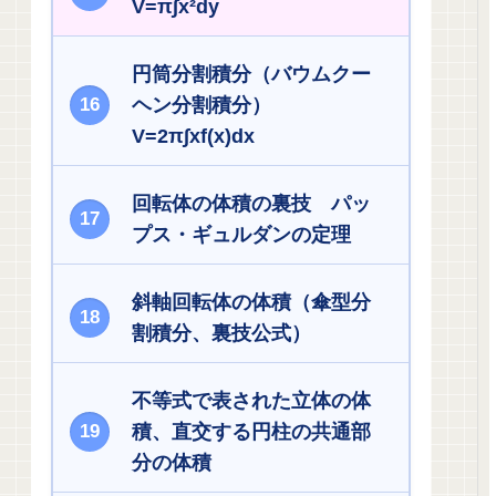
V=π∫x²dy
円筒分割積分（バウムクー
ヘン分割積分）
V=2π∫xf(x)dx
回転体の体積の裏技 パッ
プス・ギュルダンの定理
斜軸回転体の体積（傘型分
割積分、裏技公式）
不等式で表された立体の体
積、直交する円柱の共通部
分の体積