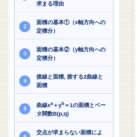
求まる理由
面積の基本①（x軸方向への
定積分）
面積の基本②（y軸方向への
定積分）
接線と面積, 接する2曲線と
面積
a
b
曲線x
＋y
＝1の面積とベー
タ関数B(p,q)
交点が求まらない面積によ