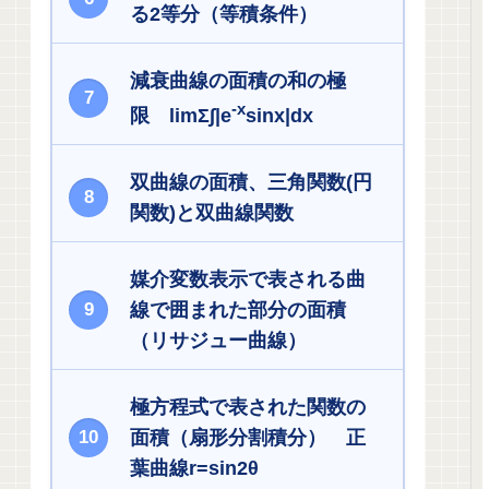
る2等分（等積条件）
減衰曲線の面積の和の極
-x
限 limΣ∫|e
sinx|dx
双曲線の面積、三角関数(円
関数)と双曲線関数
媒介変数表示で表される曲
線で囲まれた部分の面積
（リサジュー曲線）
極方程式で表された関数の
面積（扇形分割積分） 正
葉曲線r=sin2θ