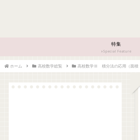
特集
Special Feature
ホーム
高校数学総覧
高校数学Ⅲ 積分法の応用（面積