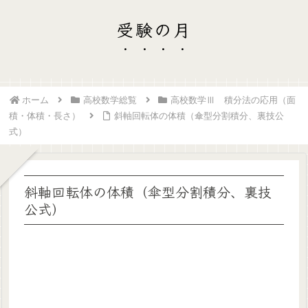
受験の月
ホーム
高校数学総覧
高校数学Ⅲ 積分法の応用（面
積・体積・長さ）
斜軸回転体の体積（傘型分割積分、裏技公
式）
斜軸回転体の体積（傘型分割積分、裏技
公式）