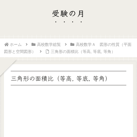
受験の月
ホーム
高校数学総覧
高校数学Ａ 図形の性質（平面
図形と空間図形）
三角形の面積比（等高, 等底, 等角）
三角形の面積比（等高, 等底, 等角）