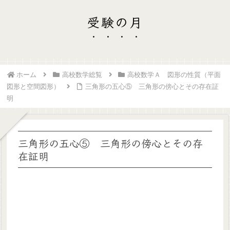
受験の月
ホーム
高校数学総覧
高校数学Ａ 図形の性質（平面
図形と空間図形）
三角形の五心⑤ 三角形の傍心とその存在証
明
三角形の五心⑤ 三角形の傍心とその存
在証明