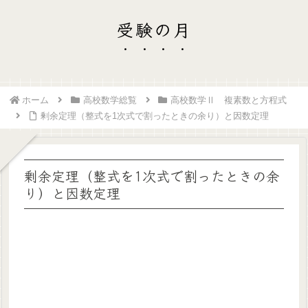
受験の月
ホーム
高校数学総覧
高校数学Ⅱ 複素数と方程式
剰余定理（整式を1次式で割ったときの余り）と因数定理
剰余定理（整式を1次式で割ったときの余
り）と因数定理