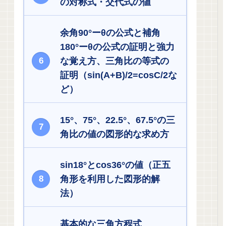
の対称式・交代式の値
余角90°ーθの公式と補角
180°ーθの公式の証明と強力
な覚え方、三角比の等式の
証明（sin(A+B)/2=cosC/2な
ど）
15°、75°、22.5°、67.5°の三
角比の値の図形的な求め方
sin18°とcos36°の値（正五
角形を利用した図形的解
法）
基本的な三角方程式