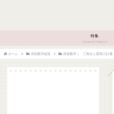
特集
Special Feature
ホーム
高校数学総覧
高校数学Ⅰ 三角比と図形の計量