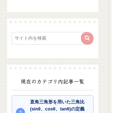
現在のカテゴリ内記事一覧
直角三角形を用いた三角比
(sinθ、cosθ、tanθ)の定義