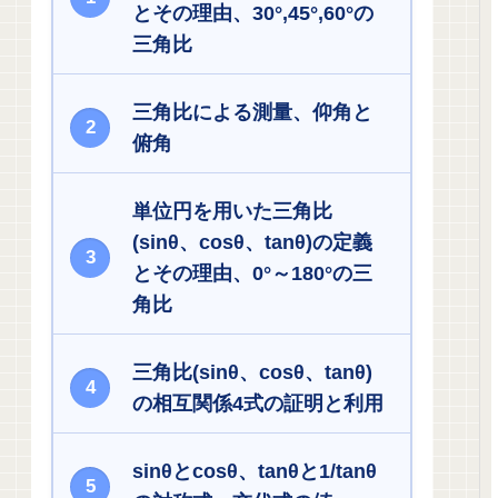
とその理由、30°,45°,60°の
三角比
三角比による測量、仰角と
俯角
単位円を用いた三角比
(sinθ、cosθ、tanθ)の定義
とその理由、0°～180°の三
角比
三角比(sinθ、cosθ、tanθ)
の相互関係4式の証明と利用
sinθとcosθ、tanθと1/tanθ