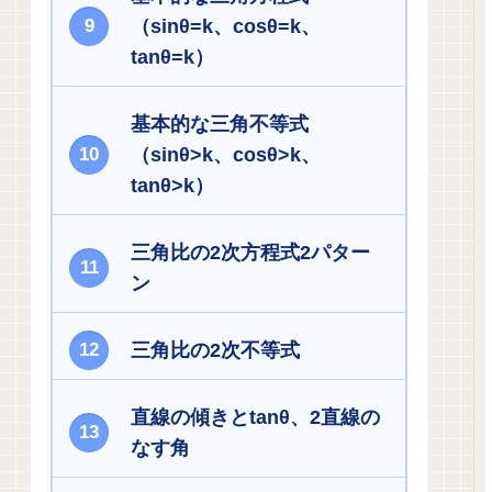
（sinθ=k、cosθ=k、
tanθ=k）
基本的な三角不等式
（sinθ>k、cosθ>k、
tanθ>k）
三角比の2次方程式2パター
ン
三角比の2次不等式
直線の傾きとtanθ、2直線の
なす角