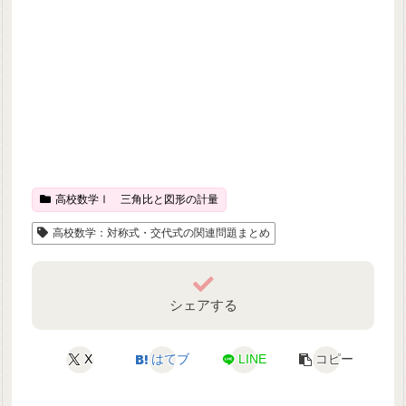
高校数学Ⅰ 三角比と図形の計量
高校数学：対称式・交代式の関連問題まとめ
シェアする
X
はてブ
LINE
コピー