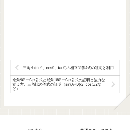
三角比(sinθ、cosθ、tanθ)の相互関係4式の証明と利用
余角90°ーθの公式と補角180°ーθの公式の証明と強力な
覚え方、三角比の等式の証明（sin(A+B)/2=cosC/2な
ど）