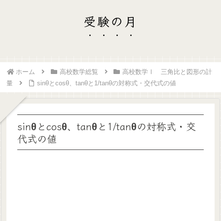
受験の月
ホーム
高校数学総覧
高校数学Ⅰ 三角比と図形の計
量
sinθとcosθ、tanθと1/tanθの対称式・交代式の値
sinθとcosθ、tanθと1/tanθの対称式・交
代式の値