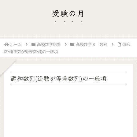
受験の月
ホーム
高校数学総覧
高校数学Ｂ 数列
調和
数列(逆数が等差数列)の一般項
調和数列(逆数が等差数列)の一般項