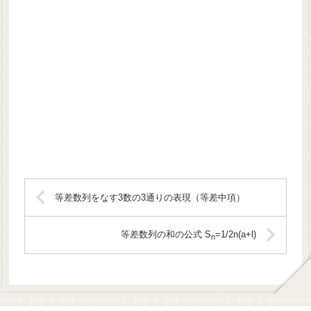
等差数列をなす3数の3通りの表現（等差中項）
等差数列の和の公式 S
=1/2n(a+l)
n