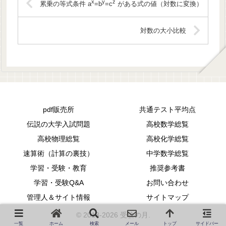
x
y
z
累乗の等式条件 a
=b
=c
がある式の値（対数に変換）
対数の大小比較
pdf販売所
共通テスト平均点
伝説の大学入試問題
高校数学総覧
高校物理総覧
高校化学総覧
速算術（計算の裏技）
中学数学総覧
学習・受験・教育
推奨参考書
学習・受験Q&A
お問い合わせ
管理人＆サイト情報
サイトマップ
© 2013-2026 受験の月.
一覧
ホーム
検索
メール
トップ
サイドバー