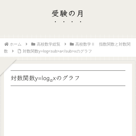
受験の月
ホーム
高校数学総覧
高校数学Ⅱ 指数関数と対数関
数
対数関数y=log<sub>a</sub>xのグラフ
対数関数y=log
xのグラフ
a