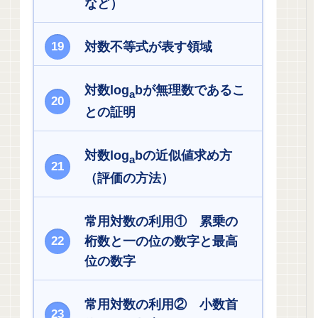
など）
対数不等式が表す領域
対数log
bが無理数であるこ
a
との証明
対数log
bの近似値求め方
a
（評価の方法）
常用対数の利用① 累乗の
桁数と一の位の数字と最高
位の数字
常用対数の利用② 小数首