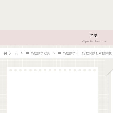
特集
Special Feature
ホーム
高校数学総覧
高校数学Ⅱ 指数関数と対数関数