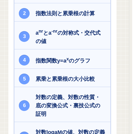
指数法則と累乗根の計算
nr
-nr
a
とa
の対称式・交代式
の値
x
指数関数y=a
のグラフ
累乗と累乗根の大小比較
対数の定義、対数の性質・
底の変換公式・裏技公式の
証明
対数logaMの値、対数の定義