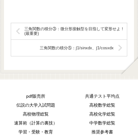
三角関数の積分③：微分形接触型を目指して変形せよ！
(最重要)
三角関数の積分⑤：∫1/sinxdx、∫1/cosxdx
pdf販売所
共通テスト平均点
伝説の大学入試問題
高校数学総覧
高校物理総覧
高校化学総覧
速算術（計算の裏技）
中学数学総覧
学習・受験・教育
推奨参考書