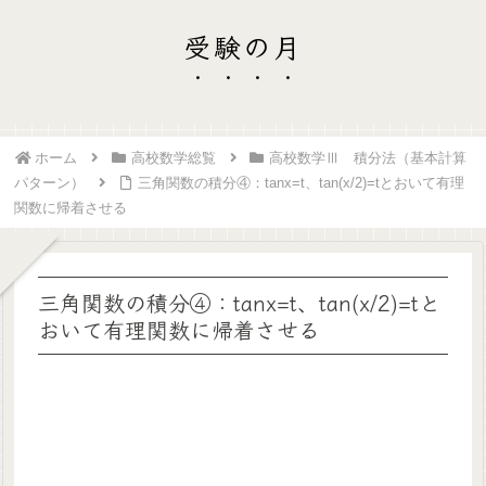
受験の月
ホーム
高校数学総覧
高校数学Ⅲ 積分法（基本計算
パターン）
三角関数の積分④：tanx=t、tan(x/2)=tとおいて有理
関数に帰着させる
三角関数の積分④：tanx=t、tan(x/2)=tと
おいて有理関数に帰着させる