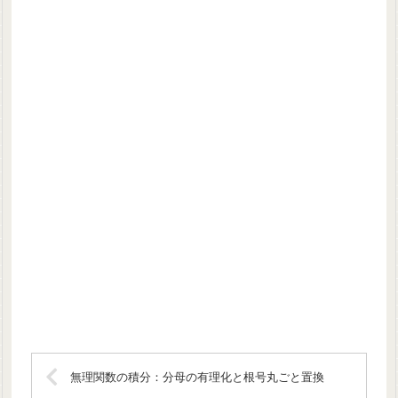
無理関数の積分：分母の有理化と根号丸ごと置換