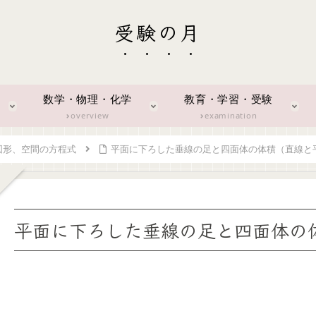
受験の月
数学・物理・化学
教育・学習・受験
overview
examination
図形、空間の方程式
平面に下ろした垂線の足と四面体の体積（直線と
平面に下ろした垂線の足と四面体の