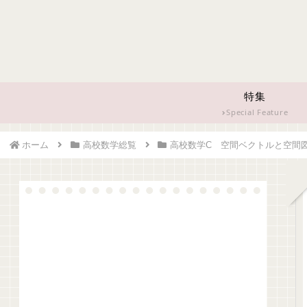
特集
Special Feature
ホーム
高校数学総覧
高校数学C 空間ベクトルと空間