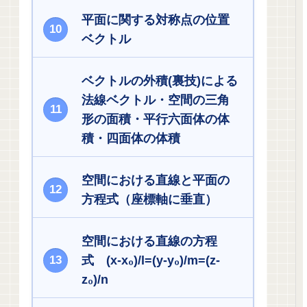
平面に関する対称点の位置
ベクトル
ベクトルの外積(裏技)による
法線ベクトル・空間の三角
形の面積・平行六面体の体
積・四面体の体積
空間における直線と平面の
方程式（座標軸に垂直）
空間における直線の方程
式 (x-x₀)/l=(y-y₀)/m=(z-
z₀)/n