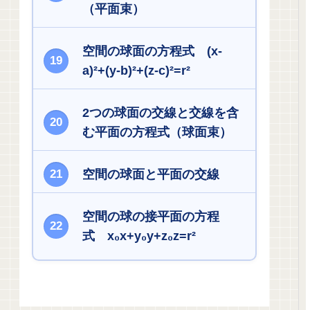
（平面束）
空間の球面の方程式 (x-
a)²+(y-b)²+(z-c)²=r²
2つの球面の交線と交線を含
む平面の方程式（球面束）
空間の球面と平面の交線
空間の球の接平面の方程
式 x₀x+y₀y+z₀z=r²