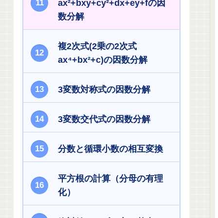
ax²+bxy+cy²+dx+ey+fの因
数分解
複2次式(2乗の2次式
ax⁴+bx²+c)の因数分解
3変数対称式の因数分解
3変数交代式の因数分解
分数と循環小数の相互変換
平方根の計算（分母の有理
化）