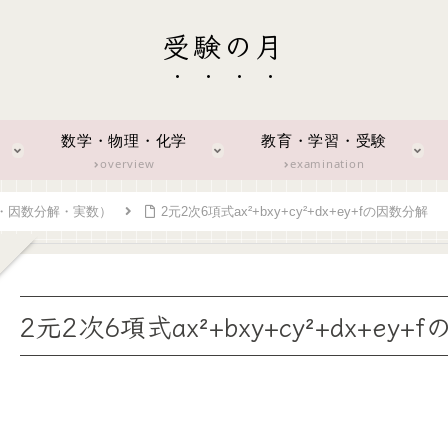
受験の月
数学・物理・化学
教育・学習・受験
overview
examination
・因数分解・実数）
2元2次6項式ax²+bxy+cy²+dx+ey+fの因数分解
2元2次6項式ax²+bxy+cy²+dx+ey