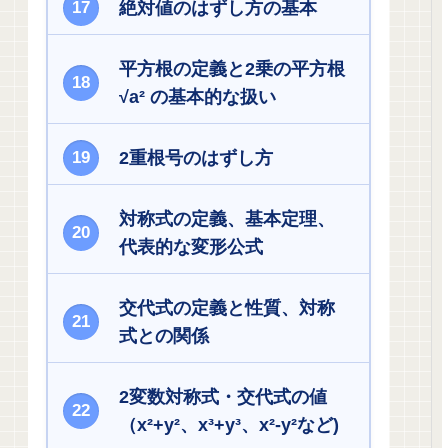
絶対値のはずし方の基本
平方根の定義と2乗の平方根
√a² の基本的な扱い
2重根号のはずし方
対称式の定義、基本定理、
代表的な変形公式
交代式の定義と性質、対称
式との関係
2変数対称式・交代式の値
（x²+y²、x³+y³、x²-y²など)