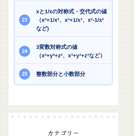
xと1/xの対称式・交代式の値
（x²+1/x²、x³+1/x³、x²-1/x²
など)
3変数対称式の値
（x²+y²+z²、x³+y³+z³など）
整数部分と小数部分
カテゴリー