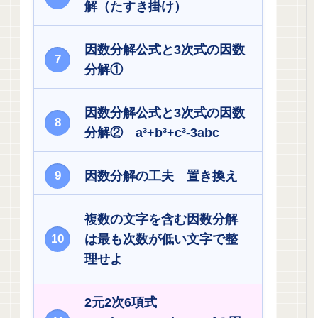
解（たすき掛け）
因数分解公式と3次式の因数
分解①
因数分解公式と3次式の因数
分解② a³+b³+c³-3abc
因数分解の工夫 置き換え
複数の文字を含む因数分解
は最も次数が低い文字で整
理せよ
2元2次6項式