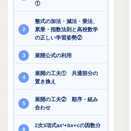
①
整式の加法・減法・乗法、
累乗・指数法則と高校数学
の正しい学習姿勢②
展開公式の利用
展開の工夫① 共通部分の
置き換え
展開の工夫② 順序・組み
合わせ
2次3項式ax²+bx+cの因数分