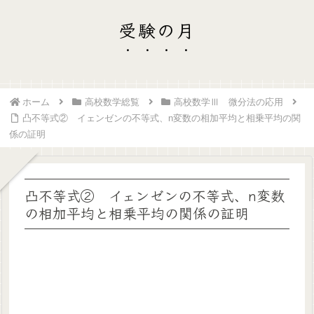
受験の月
ホーム
高校数学総覧
高校数学Ⅲ 微分法の応用
凸不等式② イェンゼンの不等式、n変数の相加平均と相乗平均の関
係の証明
凸不等式② イェンゼンの不等式、n変数
の相加平均と相乗平均の関係の証明