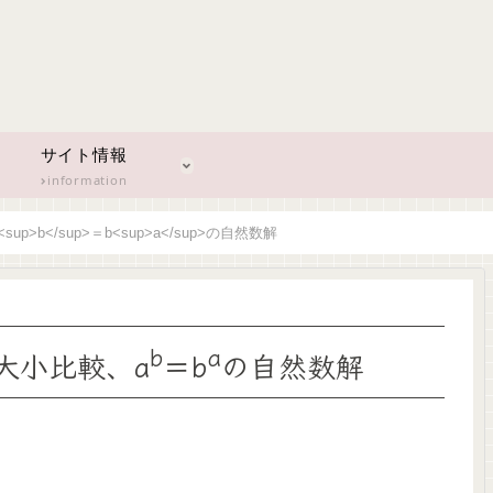
サイト情報
information
sup>b</sup>＝b<sup>a</sup>の自然数解
b
a
大小比較、a
＝b
の自然数解