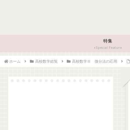
特集
Special Feature
ホーム
高校数学総覧
高校数学Ⅲ 微分法の応用