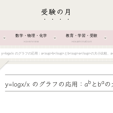
受験の月
数学・物理・化学
教育・学習・受験
overview
examination
y=logx/x のグラフの応用：a<sup>b</sup>とb<sup>a</sup>の大小比較、a<
b
a
y=logx/x のグラフの応用：a
とb
の