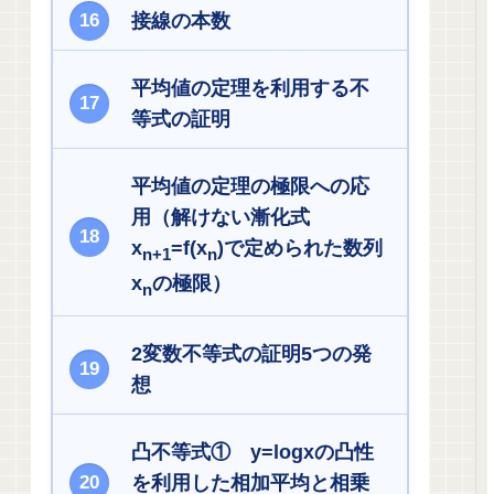
接線の本数
平均値の定理を利用する不
等式の証明
平均値の定理の極限への応
用（解けない漸化式
x
=f(x
)で定められた数列
n+1
n
x
の極限）
n
2変数不等式の証明5つの発
想
凸不等式① y=logxの凸性
を利用した相加平均と相乗