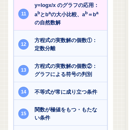
y=logx/x のグラフの応用：
b
a
b
a
a
とb
の大小比較、a
＝b
の自然数解
方程式の実数解の個数①：
定数分離
方程式の実数解の個数②：
グラフによる符号の判別
不等式が常に成り立つ条件
関数が極値をもつ・もたな
い条件