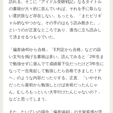
訪れる。そこに『アイドル受験戦記』なるタイトル
の書籍が大々的に並んでいれば、それを手に取らな
い選択肢など存在しない。もっとも、「またビリギ
ャル的なやつかな。その手のはもう読み飽きた。」
というのが正直なところであり、適当に立ち読みし
て済ませるつもりでいた。
「偏差値40から合格」「E判定から合格」などの謳
い文句を掲げる書籍は多い。読んでみると「2年生ま
で勉強せずに遊んでて成績最下位だったけど3年生に
なって一念発起して勉強したら合格できました！テ
ヘ」のような内容だったりする。正直、「いやそれ
だったら最初から勉強しとけば余裕だったんじゃ
ん。むしろもっといい大学行けたんじゃないの？」
などと思ってしまう。
また、たいていの場合「偏差値40」の大袈裟感が否