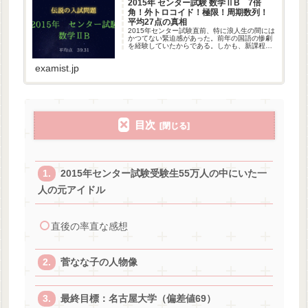
2015年 センター試験 数学ⅡB 7倍
角！外トロコイド！極限！周期数列！
平均27点の真相
2015年センター試験直前、特に浪人生の間には
かつてない緊迫感があった。前年の国語の惨劇
を経験していたからである。しかも、新課程へ
の移行に伴う浪人生への救済措置はわずか1年
だけ。もしさらに浪人するとなると、範囲が膨
examist.jp
大になった新課程(非ゆとり...
目次
2015年センター試験受験生55万人の中にいた一
人の元アイドル
直後の率直な感想
菅なな子の人物像
最終目標：名古屋大学（偏差値69）