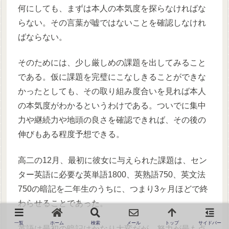
何にしても、まずは本人の本気度を探らなければな
らない。その言葉が嘘ではないことを確認しなけれ
ばならない。
そのためには、少し厳しめの課題を出してみること
である。仮に課題を完璧にこなしきることができな
かったとしても、その取り組み度合いを見れば本人
の本気度がわかるというわけである。ついでに集中
力や継続力や地頭の良さを確認できれば、その後の
伸びもある程度予想できる。
高二の12月、最初に彼女に与えられた課題は、セン
ター英語に必要な英単語1800、英熟語750、英文法
750の暗記を二年生のうちに、つまり3ヶ月ほどで終
わらせることであった。
一覧
ホーム
検索
メール
トップ
サイドバー
英語は最初の暗記はかなり大変だが、努力が最も点