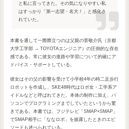
と私に言ってきた。その気になりやすい私
はすっかり「第一志望・名大！」と感化さ
れていた。
本書を通して一際際立つのは父親の菅敬介氏（京都
大学工学部 → TOYOTAエンジニア）の圧倒的な存在
感である。常に彼女の進路や学習について的確にア
ドバイス・サポートしている。
彼女はその父の影響を受けて小学校4年の時二足歩行
ロボットを作成し、SKE48時代はロボ女・工学系ア
イドルなどと呼ばれてきた。本体の制作に加え、パ
ソコンでプログラミングまでしていたというから驚
きである。本書では、フジテレビ「SMAP×SMAP」
でSMAP相手に「ななロボ」を披露したときのエピ
ソードも述べられている。