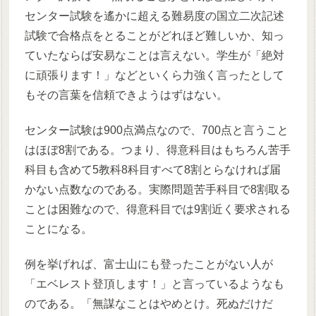
センター試験を遙かに超える難易度の国立二次記述
試験で合格点をとることがどれほど難しいか、知っ
ていたならば安易なことは言えない。学生が「絶対
に頑張ります！」などといくら力強く言ったとして
もその言葉を信頼できようはずはない。
センター試験は900点満点なので、700点と言うこと
はほぼ8割である。つまり、得意科目はもちろん苦手
科目も含めて5教科8科目すべて8割とらなければ届
かない点数なのである。実際問題苦手科目で8割取る
ことは困難なので、得意科目では9割近く要求される
ことになる。
例を挙げれば、富士山にも登ったことがない人が
「エベレスト登頂します！」と言っているようなも
のである。「無謀なことはやめとけ。死ぬだけだ