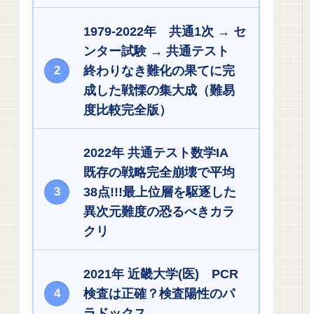
1979-2022年 共通1次 → セ
ンター試験 → 共通テスト
終わりなき難化の果てに完
成した戦慄の集大成（難易
度比較完全版）
2022年 共通テスト数学IA
既存の戦略完全崩壊で平均
38点!!!最上位層を駆逐した
異次元難度の恐るべきカラ
クリ
2021年 近畿大学(医) PCR
検査は正確？検査陽性のパ
ラドックス