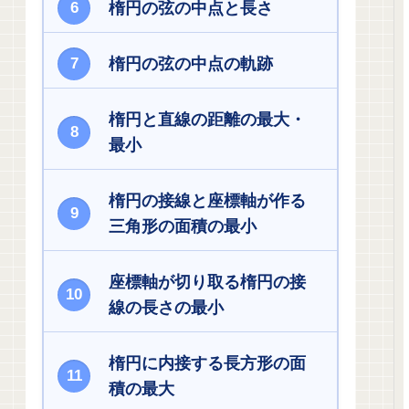
楕円の弦の中点と長さ
楕円の弦の中点の軌跡
楕円と直線の距離の最大・
最小
楕円の接線と座標軸が作る
三角形の面積の最小
座標軸が切り取る楕円の接
線の長さの最小
楕円に内接する長方形の面
積の最大