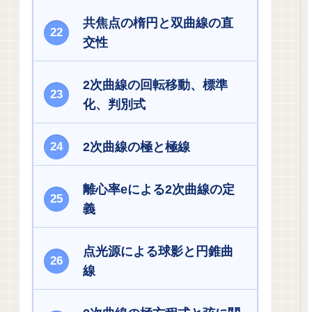
共焦点の楕円と双曲線の直
交性
2次曲線の回転移動、標準
化、判別式
2次曲線の極と極線
離心率eによる2次曲線の定
義
点光源による球影と円錐曲
線