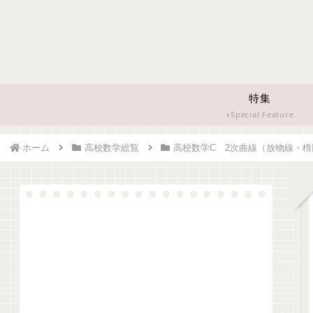
特集
Special Feature
ホーム
高校数学総覧
高校数学C 2次曲線（放物線・