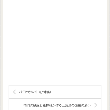
楕円の弦の中点の軌跡
楕円の接線と座標軸が作る三角形の面積の最小