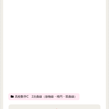
高校数学C 2次曲線（放物線・楕円・双曲線）