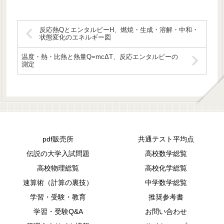
反応熱QとエンタルピーH、燃焼・生成・溶解・中和・
状態変化のエネルギー図
温度・熱・比熱と熱量Q=mcΔT、反応エンタルピーの
測定
pdf販売所
共通テスト平均点
伝説の大学入試問題
高校数学総覧
高校物理総覧
高校化学総覧
速算術（計算の裏技）
中学数学総覧
学習・受験・教育
推奨参考書
学習・受験Q&A
お問い合わせ