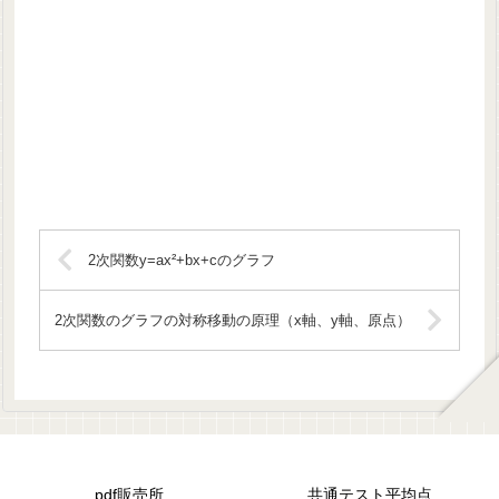
2次関数y=ax²+bx+cのグラフ
2次関数のグラフの対称移動の原理（x軸、y軸、原点）
pdf販売所
共通テスト平均点