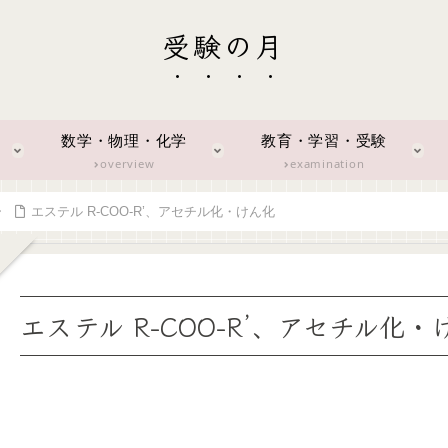
受験の月
数学・物理・化学
教育・学習・受験
overview
examination
エステル R-COO-R’、アセチル化・けん化
エステル R-COO-R’、アセチル化・