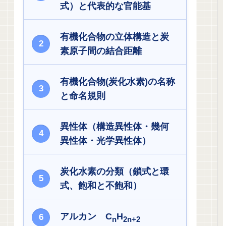
式）と代表的な官能基
有機化合物の立体構造と炭
素原子間の結合距離
有機化合物(炭化水素)の名称
と命名規則
異性体（構造異性体・幾何
異性体・光学異性体）
炭化水素の分類（鎖式と環
式、飽和と不飽和）
アルカン C
H
n
2n+2