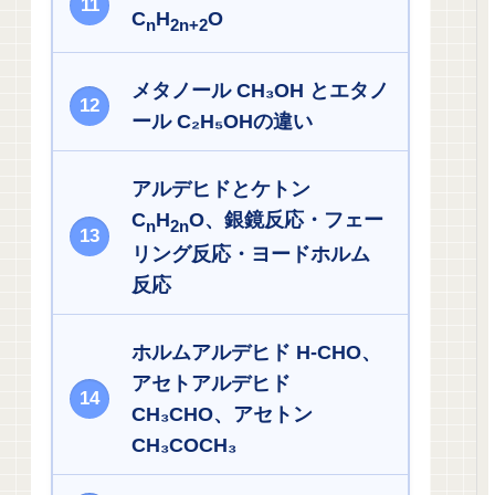
C
H
O
n
2n+2
メタノール CH₃OH とエタノ
ール C₂H₅OHの違い
アルデヒドとケトン
C
H
O、銀鏡反応・フェー
n
2n
リング反応・ヨードホルム
反応
ホルムアルデヒド H-CHO、
アセトアルデヒド
CH₃CHO、アセトン
CH₃COCH₃