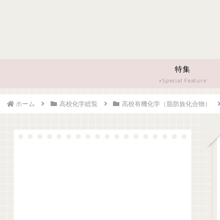
特集
Special Feature
ホーム
高校化学総覧
高校有機化学（脂肪族化合物）