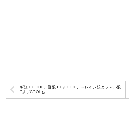
ギ酸 HCOOH、酢酸 CH₃COOH、マレイン酸とフマル酸
C₂H₂(COOH)₂