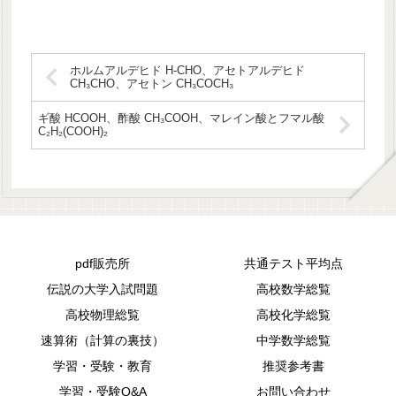
ホルムアルデヒド H-CHO、アセトアルデヒド
CH₃CHO、アセトン CH₃COCH₃
ギ酸 HCOOH、酢酸 CH₃COOH、マレイン酸とフマル酸
C₂H₂(COOH)₂
pdf販売所
共通テスト平均点
伝説の大学入試問題
高校数学総覧
高校物理総覧
高校化学総覧
速算術（計算の裏技）
中学数学総覧
学習・受験・教育
推奨参考書
学習・受験Q&A
お問い合わせ