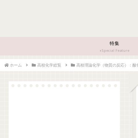
特集
Special Feature
ホーム
高校化学総覧
高校理論化学（物質の反応）：酸