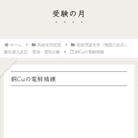
受験の月
ホーム
高校化学総覧
高校理論化学（物質の反応）：
酸化還元反応・電池・電気分解
銅Cuの電解精錬
銅Cuの電解精錬