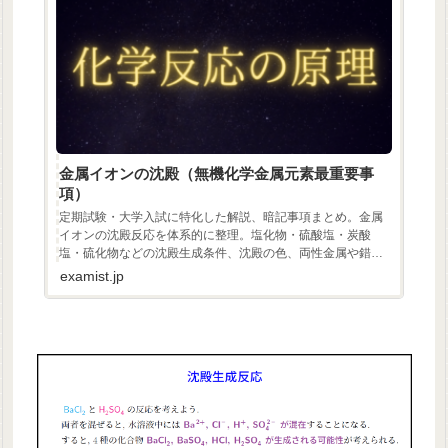
金属イオンの沈殿（無機化学金属元素最重要事
項）
定期試験・大学入試に特化した解説、暗記事項まとめ。金属
イオンの沈殿反応を体系的に整理。塩化物・硫酸塩・炭酸
塩・硫化物などの沈殿生成条件、沈殿の色、両性金属や錯イ
オンの性質、酸性・塩基性条件での変化を詳しく解説。無機
examist.jp
化学の最重要テーマを暗記と理解の両面から網羅。