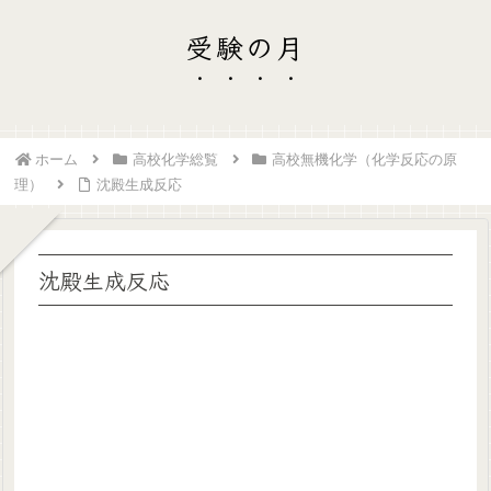
受験の月
ホーム
高校化学総覧
高校無機化学（化学反応の原
理）
沈殿生成反応
沈殿生成反応