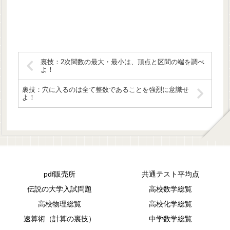
裏技：2次関数の最大・最小は、頂点と区間の端を調べ
よ！
裏技：穴に入るのは全て整数であることを強烈に意識せ
よ！
pdf販売所
共通テスト平均点
伝説の大学入試問題
高校数学総覧
高校物理総覧
高校化学総覧
速算術（計算の裏技）
中学数学総覧