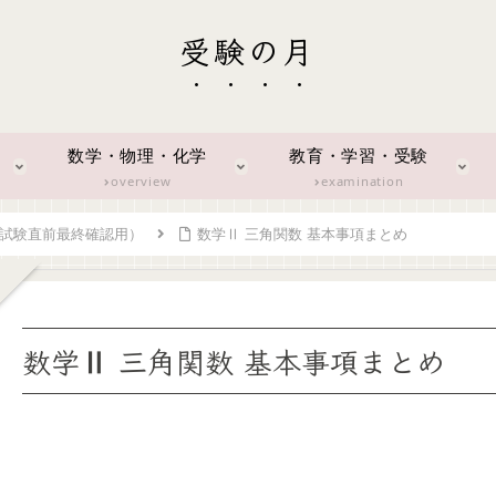
受験の月
数学・物理・化学
教育・学習・受験
overview
examination
（試験直前最終確認用）
数学Ⅱ 三角関数 基本事項まとめ
数学Ⅱ 三角関数 基本事項まとめ