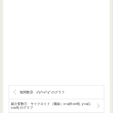
陰関数③ x²y²=x²-y² のグラフ
媒介変数① サイクロイド（擺線）x=a(θ-sinθ), y=a(1-
cosθ) のグラフ