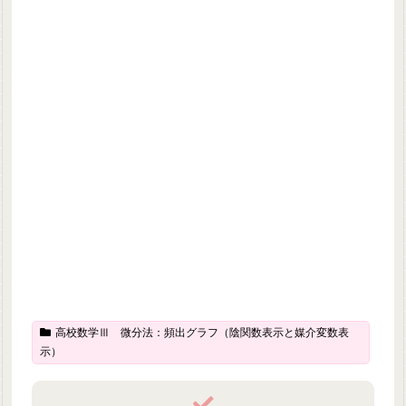
高校数学Ⅲ 微分法：頻出グラフ（陰関数表示と媒介変数表
示）