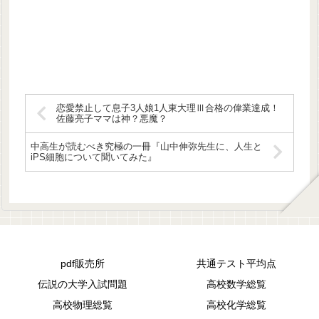
恋愛禁止して息子3人娘1人東大理Ⅲ合格の偉業達成！
佐藤亮子ママは神？悪魔？
中高生が読むべき究極の一冊『山中伸弥先生に、人生と
iPS細胞について聞いてみた』
pdf販売所
共通テスト平均点
伝説の大学入試問題
高校数学総覧
高校物理総覧
高校化学総覧