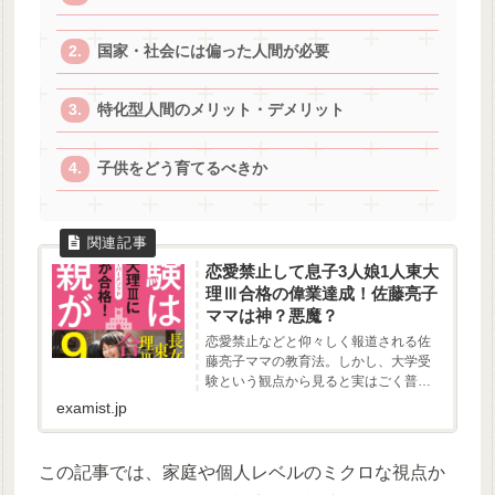
国家・社会には偏った人間が必要
特化型人間のメリット・デメリット
子供をどう育てるべきか
恋愛禁止して息子3人娘1人東大
理Ⅲ合格の偉業達成！佐藤亮子
ママは神？悪魔？
恋愛禁止などと仰々しく報道される佐
藤亮子ママの教育法。しかし、大学受
験という観点から見ると実はごく普通
である理由。
examist.jp
この記事では、家庭や個人レベルのミクロな視点か